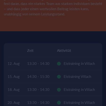
fest daran, dass ein starkes Team aus starken Individuen besteht
– und dass jeder einen wertvollen Beitrag leisten kann,
unabhängig von seinem Leistungsstand.
Zeit
Aktivität
O
12. Aug
13:30 - 14:30
Eistraining in Villach
Ei
15. Aug
14:30 - 15:30
Eistraining Villach
Ei
18. Aug
13:30 - 14:30
Eistraining in Villach
Ei
20. Aug
13:30 - 14:30
Eistraining in Villach
Ei